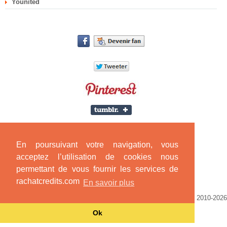
Younited
En poursuivant votre navigation, vous
acceptez l’utilisation de cookies nous
permettant de vous fournir les services de
rachatcredits.com
En savoir plus
Mentions légales
|
Partenaires
|
Témoignages
| © SLP CONSEILS 2010-2026
- Edité avec le CMS CONNECTEL
Ok