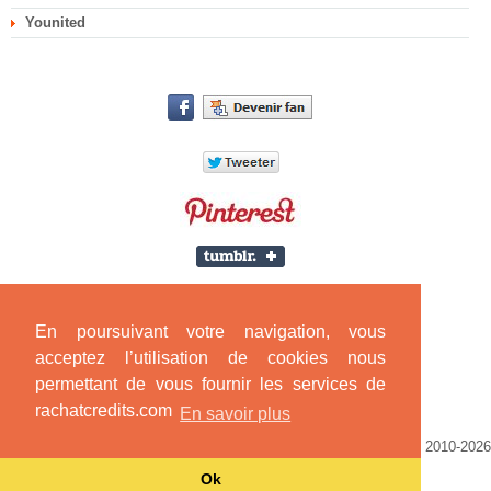
Younited
En poursuivant votre navigation, vous
acceptez l’utilisation de cookies nous
permettant de vous fournir les services de
rachatcredits.com
En savoir plus
Mentions légales
|
Partenaires
|
Témoignages
| © SLP CONSEILS 2010-2026
- Edité avec le CMS CONNECTEL
Ok